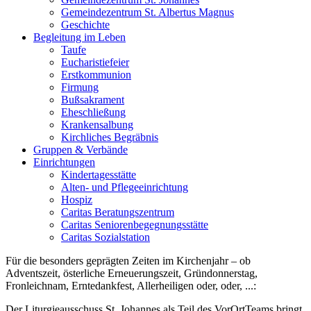
Gemeindezentrum St. Albertus Magnus
Geschichte
Begleitung im Leben
Taufe
Eucharistiefeier
Erstkommunion
Firmung
Bußsakrament
Eheschließung
Krankensalbung
Kirchliches Begräbnis
Gruppen & Verbände
Einrichtungen
Kindertagesstätte
Alten- und Pflegeeinrichtung
Hospiz
Caritas Beratungszentrum
Caritas Seniorenbegegnungsstätte
Caritas Sozialstation
Für die besonders geprägten Zeiten im Kirchenjahr – ob
Adventszeit, österliche Erneuerungszeit, Gründonnerstag,
Fronleichnam, Erntedankfest, Allerheiligen oder, oder, ...:
Der Liturgieausschuss St. Johannes als Teil des VorOrtTeams bringt